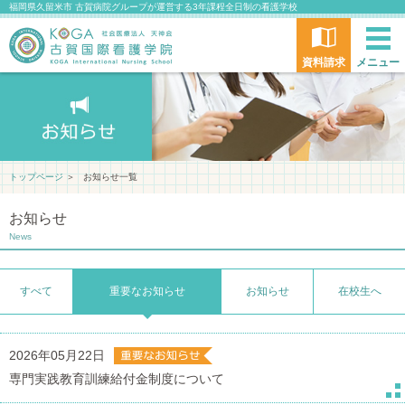
福岡県久留米市 古賀病院グループが運営する3年課程全日制の看護学校
資料請求
メニュー
トップページ
＞
お知らせ一覧
お知らせ
News
すべて
重要なお知らせ
お知らせ
在校生へ
2026年05月22日
専門実践教育訓練給付金制度について