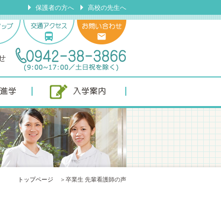
保護者の方へ
高校の先生へ
せ
入学案内
トップページ
＞
卒業生 先輩看護師の声