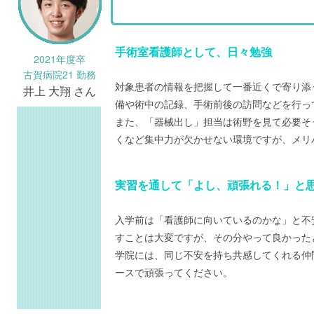
手術室看護師として、日々勉強
2021年度卒
古賀病院21 勤務
対象患者の情報を把握して一番近くで寄り添
井上 大翔 さん
備や術中の記録、手術前後の訪問などを行っ
また、「器械出し」担当は術野を見て必要そ
くなど集中力が欠かせない環境ですが、メリ
実習を通して「よし、頑張れる！」と
入学前は「看護師に向いているのかな」と不
すことは大変ですが、その分やって良かった
学院には、同じ不安を持ち共感してくれる仲
ースで頑張ってください。