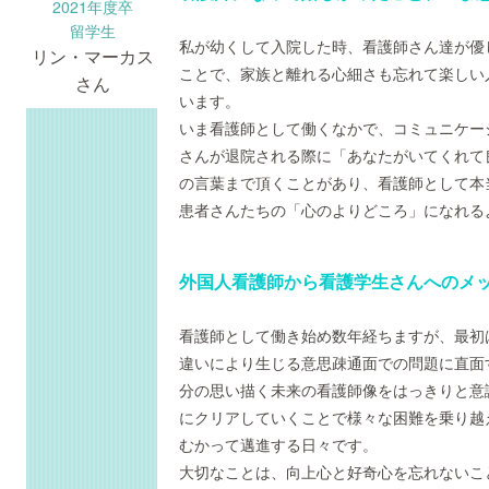
2021年度卒
留学生
私が幼くして入院した時、看護師さん達が優
リン・マーカス
ことで、家族と離れる心細さも忘れて楽しい
さん
います。
いま看護師として働くなかで、コミュニケー
さんが退院される際に「あなたがいてくれて
の言葉まで頂くことがあり、看護師として本
患者さんたちの「心のよりどころ」になれる
外国人看護師から看護学生さんへのメ
看護師として働き始め数年経ちますが、最初
違いにより生じる意思疎通面での問題に直面
分の思い描く未来の看護師像をはっきりと意
にクリアしていくことで様々な困難を乗り越
むかって邁進する日々です。
大切なことは、向上心と好奇心を忘れないこ